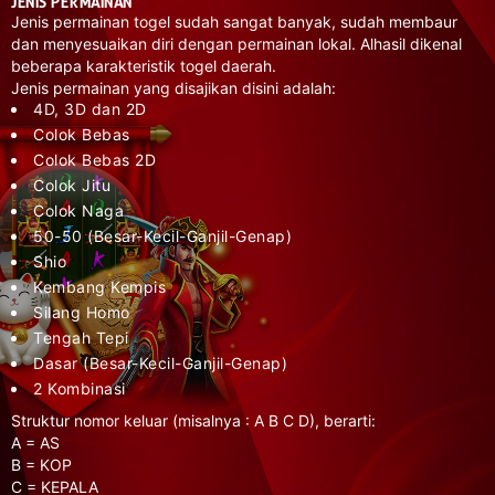
JENIS
PERMAINAN
Jenis permainan togel sudah sangat banyak, sudah membaur
dan menyesuaikan diri dengan permainan lokal. Alhasil dikenal
beberapa karakteristik togel daerah.
Jenis permainan yang disajikan disini adalah:
4D, 3D dan 2D
Colok Bebas
Colok Bebas 2D
Colok Jitu
Colok Naga
50-50 (Besar-Kecil-Ganjil-Genap)
Shio
Kembang Kempis
Silang Homo
Tengah Tepi
Dasar (Besar-Kecil-Ganjil-Genap)
2 Kombinasi
Struktur nomor keluar (misalnya : A B C D), berarti:
A = AS
B = KOP
C = KEPALA